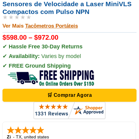
Sensores de Velocidade a Laser MiniVLS
Compactos com Pulso NPN
★★★★★
Ver Mais
Tacômetros Portáteis
$598.00 – $972.00
✔
Hassle Free 30-Day Returns
✔
Availability:
Varies by model
✔
FREE Ground Shipping
🛒 Comprar Agora
Zi
-
TX
,
united states