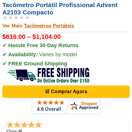
Tacômetro Portátil Profissional Advent
A2103 Compacto
★★★★★
Ver Mais
Tacômetros Portáteis
$616.00 – $1,104.00
✔
Hassle Free 30-Day Returns
✔
Availability:
Varies by model
✔
FREE Ground Shipping
🛒 Comprar Agora
Zi
-
TX
,
united states