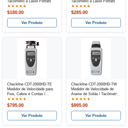
Tacômetro a Laser Portátil
Tacômetro a Laser Portátil
★★★★★
★★★★★
$180.00
$285.00
Ver Produto
Ver Produto
Checkline CDT-2000HD-TE
Checkline CDT-2000HD-TW
Medidor de Velocidade para
Medidor de Velocidade de
Fios, Cabos e Cordas /
Arame de Solda / Tacômetro
Tacômetro Combinado Kit
Combinado kit
★★★★★
★★★★★
$795.00
$995.00
Ver Produto
Ver Produto