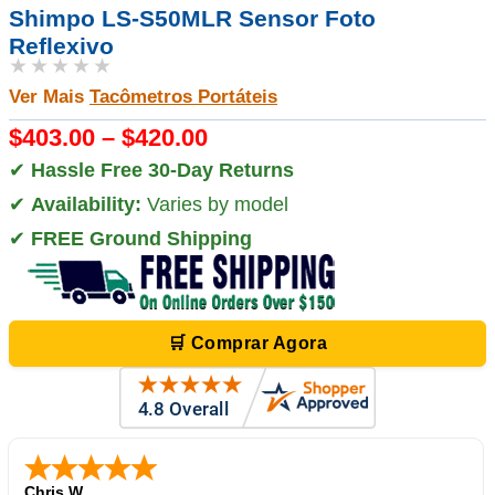
Shimpo LS-S50MLR Sensor Foto
Reflexivo
★★★★★
Ver Mais
Tacômetros Portáteis
$403.00 – $420.00
✔
Hassle Free 30-Day Returns
✔
Availability:
Varies by model
✔
FREE Ground Shipping
🛒 Comprar Agora
Chris W.